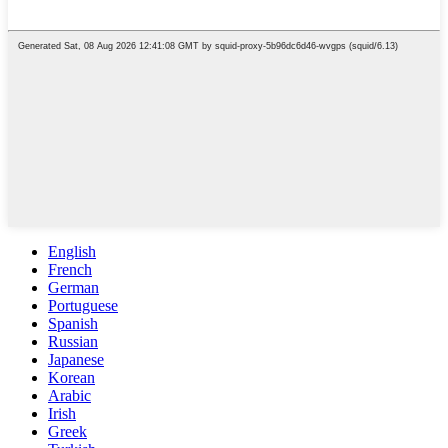
English
French
German
Portuguese
Spanish
Russian
Japanese
Korean
Arabic
Irish
Greek