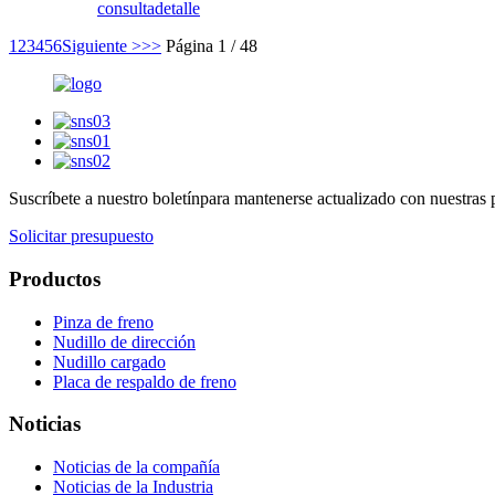
consulta
detalle
1
2
3
4
5
6
Siguiente >
>>
Página 1 / 48
Suscríbete a nuestro boletín
para mantenerse actualizado con nuestras 
Solicitar presupuesto
Productos
Pinza de freno
Nudillo de dirección
Nudillo cargado
Placa de respaldo de freno
Noticias
Noticias de la compañía
Noticias de la Industria