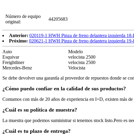
Número de equipo
44205683
original:
Anterior:
020119-1 HWH Pinza de freno delantera izquierda 18-
Próximo:
020621-1 HWH Pinza de freno delantera izquierda 19
Auto
Modelo
Esquivar
velocista 2500
Freightliner
velocista 2500
Mercedes-Benz
Velocista
Se debe devolver una garantía al proveedor de repuestos donde se com
¿Cómo puedo confiar en la calidad de sus productos?
Contamos con más de 20 años de experiencia en I+D, existen más de 
¿Cuál es su política de muestra?
La muestra que podemos suministrar si tenemos stock listo.Pero es nec
¿Cuál es tu plazo de entrega?