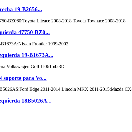
recha 19-B2656...
quierda 47750-BZ0...
zquierda 19-B1673A...
soporte para Vo...
zquierda 18B5026A...