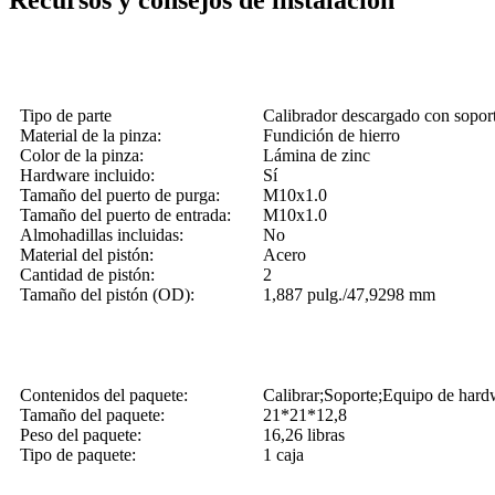
Tipo de parte
Calibrador descargado con sopor
Material de la pinza:
Fundición de hierro
Color de la pinza:
Lámina de zinc
Hardware incluido:
Sí
Tamaño del puerto de purga:
M10x1.0
Tamaño del puerto de entrada:
M10x1.0
Almohadillas incluidas:
No
Material del pistón:
Acero
Cantidad de pistón:
2
Tamaño del pistón (OD):
1,887 pulg./47,9298 mm
Contenidos del paquete:
Calibrar;Soporte;Equipo de hard
Tamaño del paquete:
21*21*12,8
Peso del paquete:
16,26 libras
Tipo de paquete:
1 caja