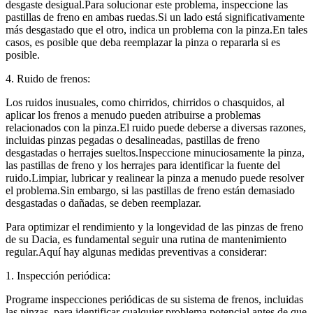
desgaste desigual.Para solucionar este problema, inspeccione las
pastillas de freno en ambas ruedas.Si un lado está significativamente
más desgastado que el otro, indica un problema con la pinza.En tales
casos, es posible que deba reemplazar la pinza o repararla si es
posible.
4. Ruido de frenos:
Los ruidos inusuales, como chirridos, chirridos o chasquidos, al
aplicar los frenos a menudo pueden atribuirse a problemas
relacionados con la pinza.El ruido puede deberse a diversas razones,
incluidas pinzas pegadas o desalineadas, pastillas de freno
desgastadas o herrajes sueltos.Inspeccione minuciosamente la pinza,
las pastillas de freno y los herrajes para identificar la fuente del
ruido.Limpiar, lubricar y realinear la pinza a menudo puede resolver
el problema.Sin embargo, si las pastillas de freno están demasiado
desgastadas o dañadas, se deben reemplazar.
Para optimizar el rendimiento y la longevidad de las pinzas de freno
de su Dacia, es fundamental seguir una rutina de mantenimiento
regular.Aquí hay algunas medidas preventivas a considerar:
1. Inspección periódica:
Programe inspecciones periódicas de su sistema de frenos, incluidas
las pinzas, para identificar cualquier problema potencial antes de que